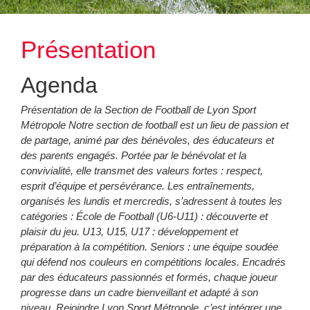
Présentation
Contact
Accueil principal LSM
Présentation
Nos sections sportives
Agenda
Présentation de la Section de Football de Lyon Sport
Métropole Notre section de football est un lieu de passion et
de partage, animé par des bénévoles, des éducateurs et
des parents engagés. Portée par le bénévolat et la
convivialité, elle transmet des valeurs fortes : respect,
esprit d’équipe et persévérance. Les entraînements,
organisés les lundis et mercredis, s’adressent à toutes les
catégories : École de Football (U6-U11) : découverte et
plaisir du jeu. U13, U15, U17 : développement et
préparation à la compétition. Seniors : une équipe soudée
qui défend nos couleurs en compétitions locales. Encadrés
par des éducateurs passionnés et formés, chaque joueur
progresse dans un cadre bienveillant et adapté à son
niveau. Rejoindre Lyon Sport Métropole, c’est intégrer une